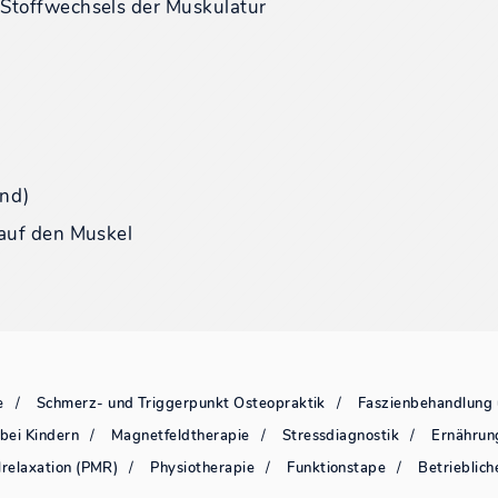
Stoffwechsels der Muskulatur
end)
 auf den Muskel
e
Schmerz- und Triggerpunkt Osteopraktik
Faszienbehandlung 
bei Kindern
Magnetfeldtherapie
Stressdiagnostik
Ernährun
relaxation (PMR)
Physiotherapie
Funktionstape
Betrieblic